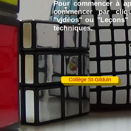
Pour commencer à ap
commencer par cliq
"vidéos" ou "Leçons" 
techniques.
Collège St-Gilduin