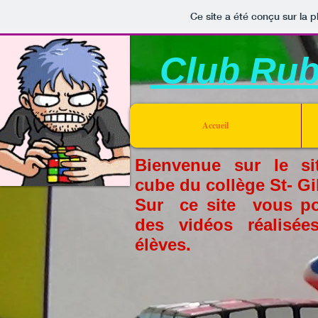
Ce site a été conçu sur la p
Club Rubi
Accueil
Bienvenue sur le sit
cube du collège St- Gi
Sur ce site vous po
des vidéos réalisée
élèves.