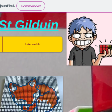
jourd'hui.
Commencez
St Gilduin
Inter-rubik