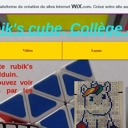
lateforme de création de sites internet
.com
. Créez votre site au
k's cube, Collège 
Vidéos
Leçons
e rubik's
lduin.
uvez voir
s par les